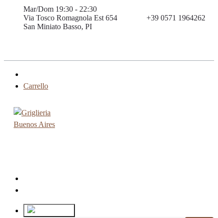
Vai
Mar/Dom 19:30 - 22:30
Via Tosco Romagnola Est 654
+39 0571 1964262
al
San Miniato Basso, PI
contenuto
Shop
Carrello
Shop and Restaurant
Buenos Aires Griglieria
Prenotazione