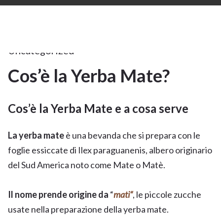
4Feb
2023
Uncategorized
Cos’è la Yerba Mate?
4
Cos’è la Yerba Mate e a cosa serve
FEB 2023
La yerba mate
è una bevanda che si prepara con le
foglie essiccate di Ilex paraguanenis, albero originario
del Sud America noto come Mate o Matè.
Il nome prende origine da
“
mati
“
, le piccole zucche
usate nella preparazione della yerba mate.