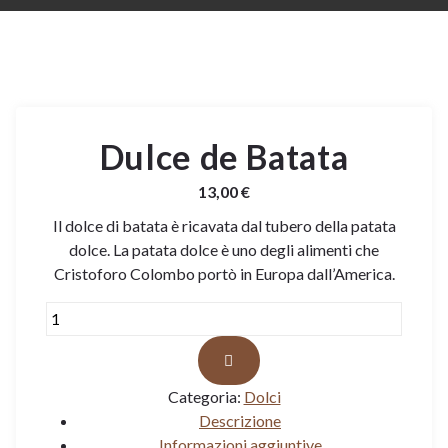
Dulce de Batata
13,00
€
Il dolce di batata è ricavata dal tubero della patata
dolce. La patata dolce è uno degli alimenti che
Cristoforo Colombo portò in Europa dall’America.
Dulce
de
Batata
quantità
Categoria:
Dolci
Descrizione
Informazioni aggiuntive