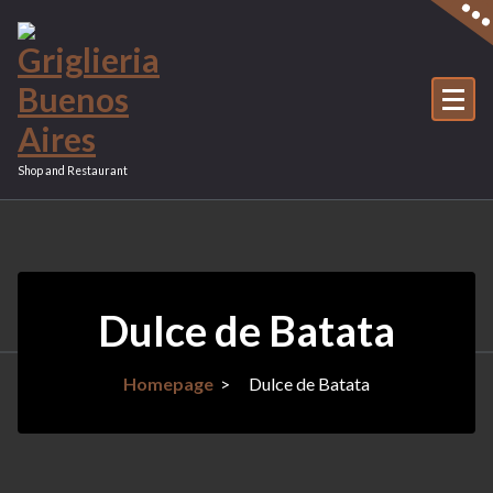
Vai
al
contenuto
Shop and Restaurant
Dulce de Batata
Homepage
>
Dulce de Batata