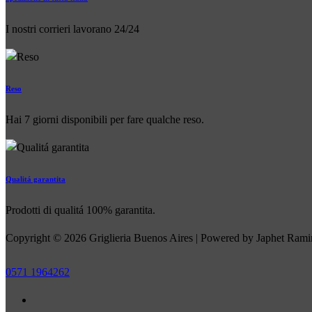
I nostri corrieri lavorano 24/24
Reso
Hai 7 giorni disponibili per fare qualche reso.
Qualitá garantita
Prodotti di qualitá 100% garantita.
Copyright © 2026 Griglieria Buenos Aires | Powered by Japhet Rami
0571 1964262