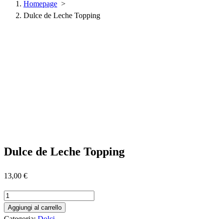
Homepage
>
Dulce de Leche Topping
Dulce de Leche Topping
13,00
€
Dulce
de
Aggiungi al carrello
Leche
Categoria:
Dolci