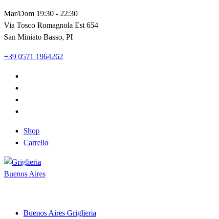
Vai
Mar/Dom 19:30 - 22:30
al
Via Tosco Romagnola Est 654
contenuto
San Miniato Basso, PI
+39 0571 1964262
Shop
Carrello
Shop and Restaurant
Buenos Aires Griglieria