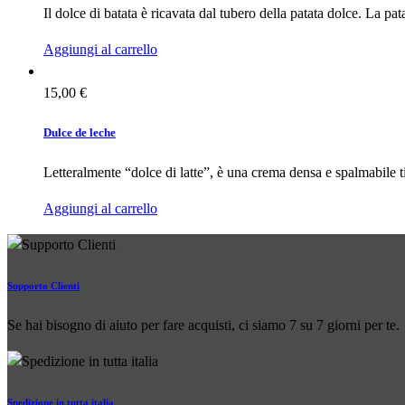
Il dolce di batata è ricavata dal tubero della patata dolce. La 
Aggiungi al carrello
15,00
€
Dulce de leche
Letteralmente “dolce di latte”, è una crema densa e spalmabile t
Aggiungi al carrello
Supporto Clienti
Se hai bisogno di aiuto per fare acquisti, ci siamo 7 su 7 giorni per te.
Spedizione in tutta italia